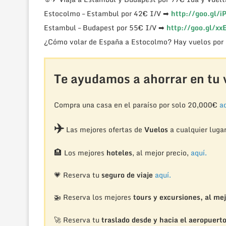
Estocolmo – Estambul por 42€ I/V ➡
http://goo.gl/i
Estambul – Budapest por 55€ I/V ➡
http://goo.gl/xx
¿Cómo volar de España a Estocolmo? Hay vuelos por
Te ayudamos a ahorrar en tu v
Compra una casa en el paraíso por solo 20,000€
aq
✈️
Las mejores ofertas de
Vuelos
a cualquier luga
🏨
Los mejores
hoteles
, al mejor precio,
aquí.
💗 Reserva tu
seguro de viaje
aquí.
🚁
Reserva los mejores
tours y excursiones, al mej
🚀 Reserva tu
traslado desde y hacia el aeropuert