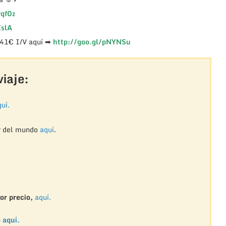
Pqf0z
EslA
 41€ I/V aquí ➡
http://goo.gl/pNYNSu
iaje:
uí.
r del mundo
aquí
.
or precio,
aquí.
o
aquí.