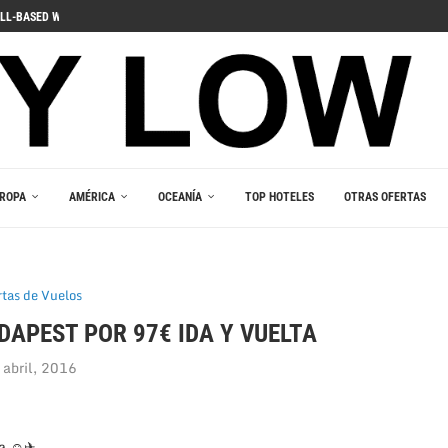
LL-BASED WINS
ДЛЯ ПОГРУЖЕНИЯ В ИГРОВОЙ...
 PELIIN
NOPELEIHIN
ИНО В ВАШЕМ...
RLEŞTIRICI GÜCÜ
AKALA
 В ВАШЕМ КАРМАНЕ
E DU JEU RESPONSABLE
ROPA
AMÉRICA
OCEANÍA
TOP HOTELES
OTRAS OFERTAS
rtas de Vuelos
DAPEST POR 97€ IDA Y VUELTA
 abril, 2016
ta ☺✈