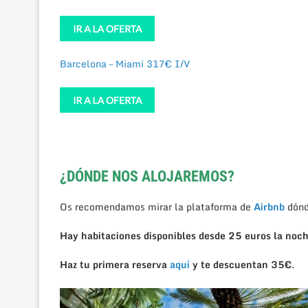
Barcelona – Miami 317€ I/V
¿DÓNDE NOS ALOJAREMOS?
Os recomendamos mirar la plataforma de
Airbnb
dónd
Hay habitaciones disponibles desde 25 euros la noc
Haz tu primera reserva
aquí
y te descuentan 35€
.