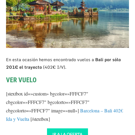
En esta ocasión hemos encontrado vuelos a
Bali por sólo
201€ el trayecto
(402€ I/V).
VER VUELO
[stextbox id=»custom» bgcolor=»FFFCF7″
cbgcolor=»FFFCF7″ bgcolorto=»FFFCF7″
cbgcolorto=»FFFCF7″ image=»null»]
Barcelona – Bali 402€
Ida y Vuelta
[/stextbox]