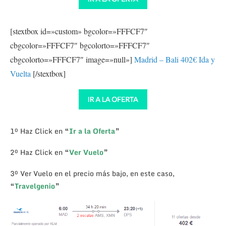
[stextbox id=»custom» bgcolor=»FFFCF7″
cbgcolor=»FFFCF7″ bgcolorto=»FFFCF7″
cbgcolorto=»FFFCF7″ image=»null»]
Madrid – Bali 402€ Ida y
Vuelta
[/stextbox]
1º Haz Click en
“
Ir a la Oferta
”
2º Haz Click en
“
Ver Vuelo
”
3º Ver Vuelo en el precio más bajo, en este caso,
“
Travelgenio
”