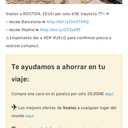
Vuelos a BOSTON, EEUU por solo 65€ trayecto
??
✨
✈
✨
desde Barcelona
➡
http://bit.ly/34OTb9Q
✨
desde Madrid
➡
http://bit.ly/373xX9F
⚠️
Importante dar a VER VUELO para confirmar precio o
realizar compra
⚠️
Te ayudamos a ahorrar en tu
viaje:
Compra una casa en el paraíso por solo 20,000€
aquí.
✈️
Las mejores ofertas de
Vuelos
a cualquier lugar del
mundo
aquí
.