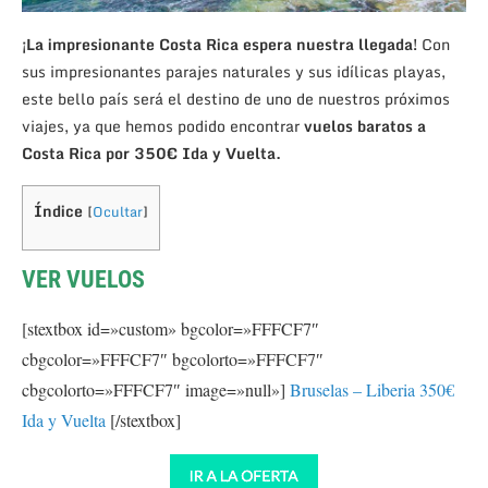
¡La impresionante Costa Rica espera nuestra llegada!
Con
sus impresionantes parajes naturales y sus idílicas playas,
este bello país será el destino de uno de nuestros próximos
viajes, ya que hemos podido encontrar
vuelos baratos a
Costa Rica por 350€ Ida y Vuelta.
Índice
[
Ocultar
]
VER VUELOS
[stextbox id=»custom» bgcolor=»FFFCF7″
cbgcolor=»FFFCF7″ bgcolorto=»FFFCF7″
cbgcolorto=»FFFCF7″ image=»null»]
Bruselas – Liberia 350€
Ida y Vuelta
[/stextbox]