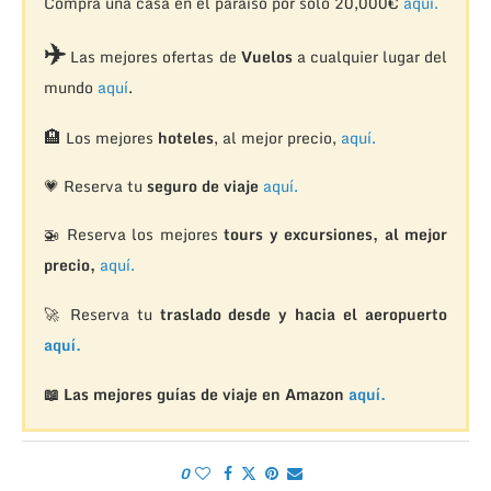
Compra una casa en el paraíso por solo 20,000€
aquí.
✈️
Las mejores ofertas de
Vuelos
a cualquier lugar del
mundo
aquí
.
🏨
Los mejores
hoteles
, al mejor precio,
aquí.
💗 Reserva tu
seguro de viaje
aquí.
🚁
Reserva los mejores
tours y excursiones, al mejor
precio,
aquí.
🚀 Reserva tu
traslado desde y hacia el aeropuerto
aquí.
📖 Las mejores guías de viaje en Amazon
aquí.
0