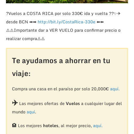
?
Vuelos a COSTA RICA por solo 330€ ida y vuelta
??
✨
✈
desde BCN
➡
➡
http://bit.ly/CostaRica-330e
⬅
⬅
⚠️
⚠️
Importante dar a VER VUELO para confirmar precio o
realizar compra
⚠️
⚠️
Te ayudamos a ahorrar en tu
viaje:
Compra una casa en el paraíso por solo 20,000€
aquí.
✈️
Las mejores ofertas de
Vuelos
a cualquier lugar del
mundo
aquí
.
🏨
Los mejores
hoteles
, al mejor precio,
aquí.