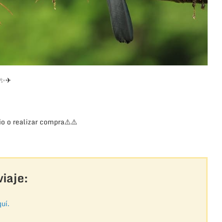
✨
✈
o o realizar compra
⚠️
⚠️
iaje:
uí.