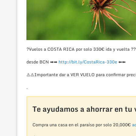
?
Vuelos a COSTA RICA por solo 330€ ida y vuelta
??
desde BCN
➡
➡
http://bit.ly/CostaRica-330e
⬅
⬅
⚠️
⚠️
Importante dar a VER VUELO para confirmar preci
.
Te ayudamos a ahorrar en tu v
Compra una casa en el paraíso por solo 20,000€
aq