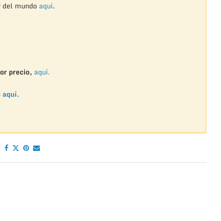
r del mundo
aquí
.
or precio,
aquí.
o
aquí.