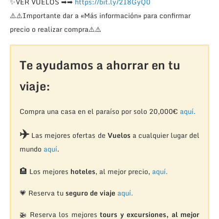
✨
VER VUELOS
➡
➡
https://bit.ly/2I8GyQ0
⚠️
⚠️
Importante dar a «Más información» para confirmar
precio o realizar compra
⚠️
⚠️
Te ayudamos a ahorrar en tu
viaje:
Compra una casa en el paraíso por solo 20,000€
aquí.
✈️
Las mejores ofertas de
Vuelos
a cualquier lugar del
mundo
aquí
.
🏨
Los mejores
hoteles
, al mejor precio,
aquí.
💗 Reserva tu
seguro de viaje
aquí.
🚁
Reserva los mejores
tours y excursiones, al mejor