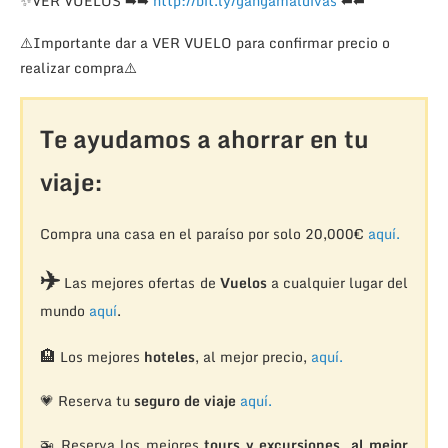
✨
VER VUELOS
➡
➡
http://bit.ly/gangamaldivas
⬅
⬅
⚠️
Importante dar a VER VUELO para confirmar precio o
realizar compra
⚠️
Te ayudamos a ahorrar en tu
viaje:
Compra una casa en el paraíso por solo 20,000€
aquí.
✈️
Las mejores ofertas de
Vuelos
a cualquier lugar del
mundo
aquí
.
🏨
Los mejores
hoteles
, al mejor precio,
aquí.
💗 Reserva tu
seguro de viaje
aquí.
🚁
Reserva los mejores
tours y excursiones, al mejor