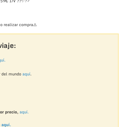
 359€ I/V
??
✨
?‍♂
o realizar compra
⚠️
iaje:
uí.
r del mundo
aquí
.
or precio,
aquí.
o
aquí.