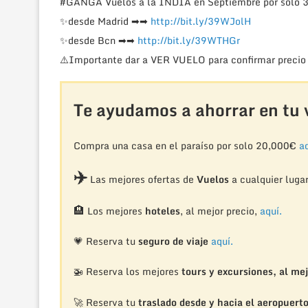
#GANGA
Vuelos a la INDIA en Septiembre por solo
✨
desde Madrid
➡
➡
http://bit.ly/39WJolH
✨
desde Bcn
➡
➡
http://bit.ly/39WTHGr
⚠️
Importante dar a VER VUELO para confirmar precio 
Te ayudamos a ahorrar en tu v
Compra una casa en el paraíso por solo 20,000€
aq
✈️
Las mejores ofertas de
Vuelos
a cualquier luga
🏨
Los mejores
hoteles
, al mejor precio,
aquí.
💗 Reserva tu
seguro de viaje
aquí.
🚁
Reserva los mejores
tours y excursiones, al mej
🚀 Reserva tu
traslado desde y hacia el aeropuert