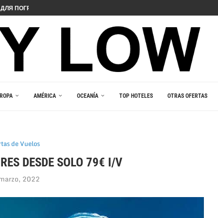
 PELIIN
NOPELEIHIN
ИНО В ВАШЕМ...
RLEŞTIRICI GÜCÜ
AKALA
 В ВАШЕМ КАРМАНЕ
E DU JEU RESPONSABLE
ROPA
AMÉRICA
OCEANÍA
TOP HOTELES
OTRAS OFERTAS
rtas de Vuelos
RES DESDE SOLO 79€ I/V
marzo, 2022