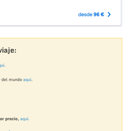
iaje:
uí.
r del mundo
aquí
.
or precio,
aquí.