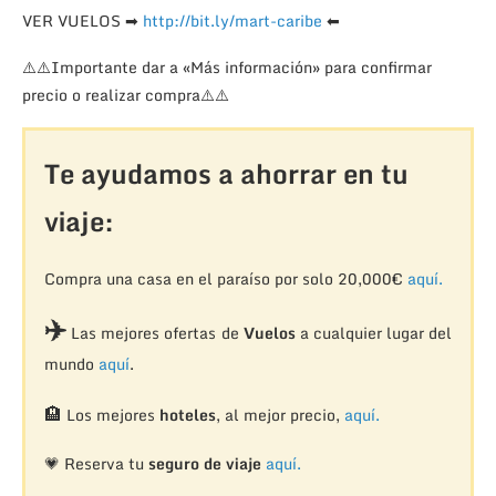
VER VUELOS
➡
http://bit.ly/mart-caribe
⬅
⚠️
⚠️
Importante dar a «Más información» para confirmar
precio o realizar compra
⚠️
⚠️
Te ayudamos a ahorrar en tu
viaje:
Compra una casa en el paraíso por solo 20,000€
aquí.
✈️
Las mejores ofertas de
Vuelos
a cualquier lugar del
mundo
aquí
.
🏨
Los mejores
hoteles
, al mejor precio,
aquí.
💗 Reserva tu
seguro de viaje
aquí.