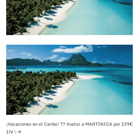
¡Vacaciones en el Caribe!
?
?
Vuelos a MARTINICA por 229€
I/V
✨
✈