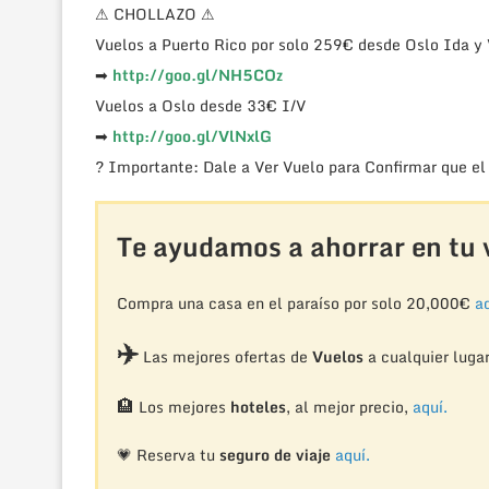
⚠ CHOLLAZO ⚠
Vuelos a Puerto Rico por solo 259€ desde Oslo Ida y
➡
http://goo.gl/NH5COz
Vuelos a Oslo desde 33€ I/V
➡
http://goo.gl/VlNxlG
? Importante: Dale a Ver Vuelo para Confirmar que el
Te ayudamos a ahorrar en tu v
Compra una casa en el paraíso por solo 20,000€
aq
✈️
Las mejores ofertas de
Vuelos
a cualquier luga
🏨
Los mejores
hoteles
, al mejor precio,
aquí.
💗 Reserva tu
seguro de viaje
aquí.