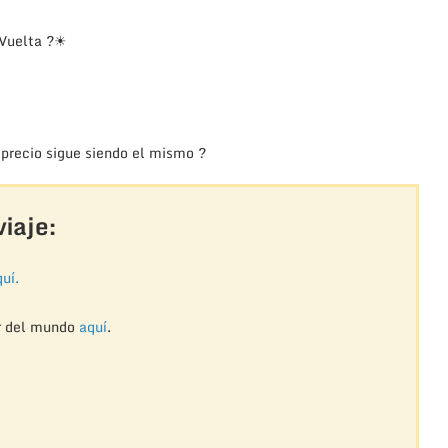
 Vuelta ?☀
 precio sigue siendo el mismo ?
iaje:
uí.
r del mundo
aquí
.