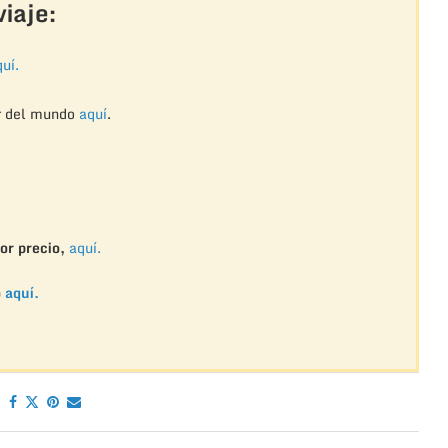
iaje:
uí.
r del mundo
aquí
.
or precio,
aquí.
o
aquí.