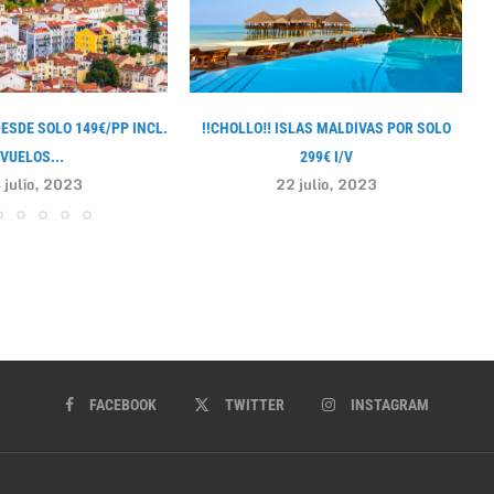
DESDE SOLO 149€/PP INCL.
!!CHOLLO‼ ISLAS MALDIVAS POR SOLO
VUELOS...
299€ I/V
 julio, 2023
22 julio, 2023
FACEBOOK
TWITTER
INSTAGRAM