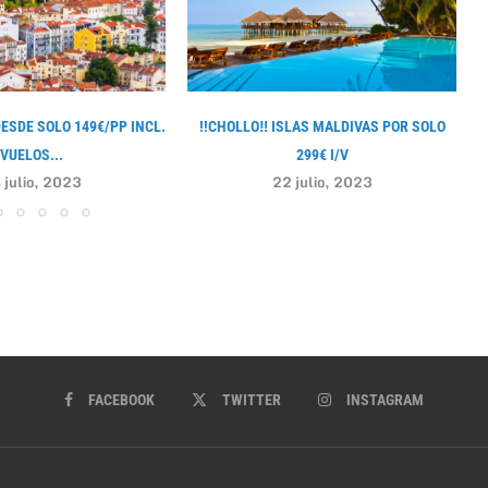
DESDE SOLO 149€/PP INCL.
!!CHOLLO‼ ISLAS MALDIVAS POR SOLO
VUELOS...
299€ I/V
 julio, 2023
22 julio, 2023
FACEBOOK
TWITTER
INSTAGRAM