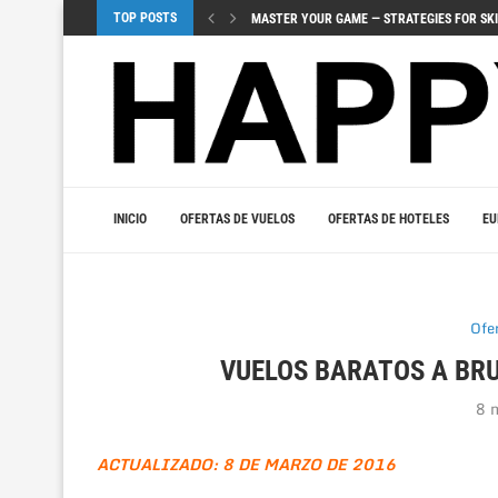
TOP POSTS
MASTER YOUR GAME — STRATEGIES FOR SKI
ЗНАЧЕНИЕ ВИЗУАЛОВ И ЗВУЧАНИЯ 
UUDET PELIJULKAISUT TUOVAT JÄNNITYSTÄ
URHEILUVEDONLYÖNNIN YHDISTÄMINEN KASI
МОБИЛЬНЫЕ ИГРЫ – ДОСТУП К КАЗ
TOPLULUK OYUNLARI SOSYAL OYUNLARIN BI
VIDOBET ILE VIP OLMANIN FIRSATLARINI Y
МОБИЛЬНЫЙ ГЕМБЛИНГ ‒ МИР ИГР
JOUER INTELLIGEMMENT – LA PSYCHOLOGI
INICIO
OFERTAS DE VUELOS
OFERTAS DE HOTELES
EU
Ofe
VUELOS BARATOS A BRU
8 
ACTUALIZADO: 8 DE MARZO DE 2016