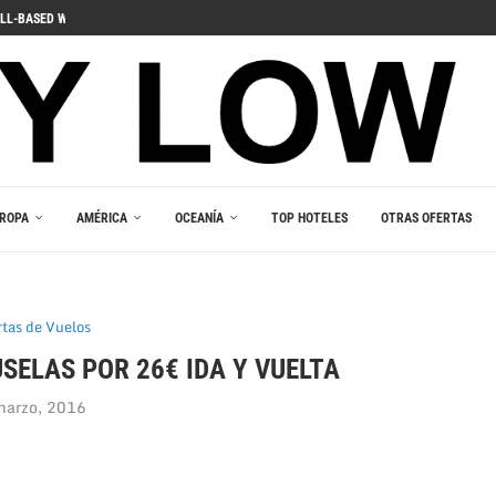
LL-BASED WINS
ДЛЯ ПОГРУЖЕНИЯ В ИГРОВОЙ...
 PELIIN
NOPELEIHIN
ИНО В ВАШЕМ...
RLEŞTIRICI GÜCÜ
AKALA
 В ВАШЕМ КАРМАНЕ
E DU JEU RESPONSABLE
ROPA
AMÉRICA
OCEANÍA
TOP HOTELES
OTRAS OFERTAS
rtas de Vuelos
SELAS POR 26€ IDA Y VUELTA
marzo, 2016