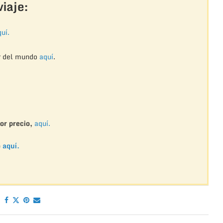
iaje:
uí.
r del mundo
aquí
.
or precio,
aquí.
o
aquí.