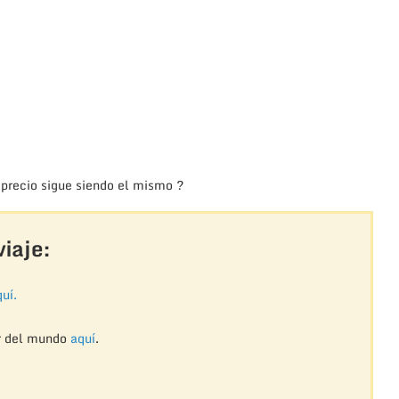
 precio sigue siendo el mismo ?
iaje:
uí.
r del mundo
aquí
.