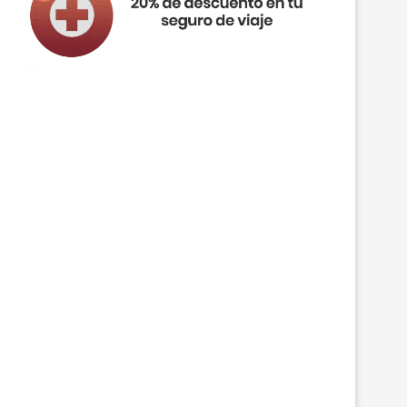
4 DÍAS BUDAPEST DESDE SOLO 169€/PP
4 DÍAS OSLO DESDE SOLO 229€/
INCL. VUELOS...
VUELOS...