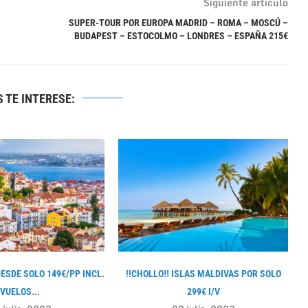
Siguiente artículo
SUPER-TOUR POR EUROPA MADRID – ROMA – MOSCÚ –
BUDAPEST – ESTOCOLMO – LONDRES – ESPAÑA 215€
 TE INTERESE:
DESDE SOLO 149€/PP INCL.
!!CHOLLO‼ ISLAS MALDIVAS POR SOLO
VUELOS...
299€ I/V