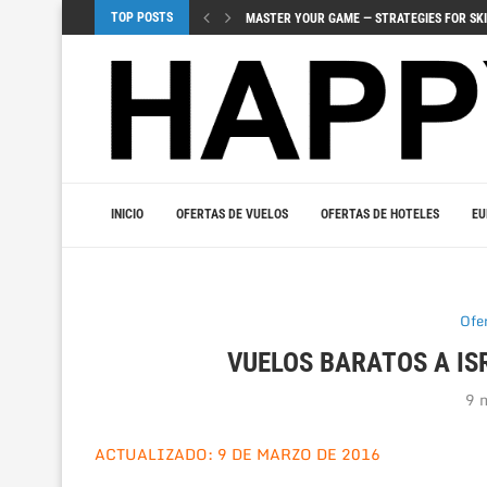
MASTER YOUR GAME — STRATEGIES FOR SKI
TOP POSTS
ЗНАЧЕНИЕ ВИЗУАЛОВ И ЗВУЧАНИЯ 
UUDET PELIJULKAISUT TUOVAT JÄNNITYSTÄ
URHEILUVEDONLYÖNNIN YHDISTÄMINEN KASI
МОБИЛЬНЫЕ ИГРЫ – ДОСТУП К КАЗ
TOPLULUK OYUNLARI SOSYAL OYUNLARIN BI
VIDOBET ILE VIP OLMANIN FIRSATLARINI Y
МОБИЛЬНЫЙ ГЕМБЛИНГ ‒ МИР ИГР
JOUER INTELLIGEMMENT – LA PSYCHOLOGI
INICIO
OFERTAS DE VUELOS
OFERTAS DE HOTELES
EU
Ofe
VUELOS BARATOS A ISR
9 
ACTUALIZADO: 9 DE MARZO DE 2016