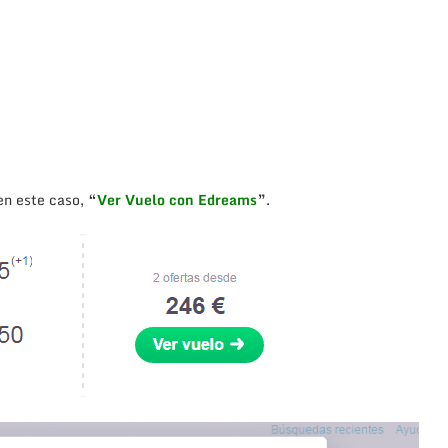
en este caso,
“
Ver Vuelo con Edreams
”
.