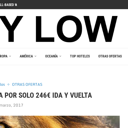
ДЛЯ ПОГРУЖЕНИЯ В ИГРОВОЙ...
 PELIIN
NOPELEIHIN
ИНО В ВАШЕМ...
RLEŞTIRICI GÜCÜ
AKALA
 В ВАШЕМ КАРМАНЕ
E DU JEU RESPONSABLE
ROPA
AMÉRICA
OCEANÍA
TOP HOTELES
OTRAS OFERTAS
los
OTRAS OFERTAS
 POR SOLO 246€ IDA Y VUELTA
marzo, 2017