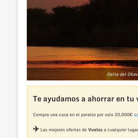
Delta del Okav
Te ayudamos a ahorrar en tu v
Compra una casa en el paraíso por solo 20,000€
aq
✈️
Las mejores ofertas de
Vuelos
a cualquier luga