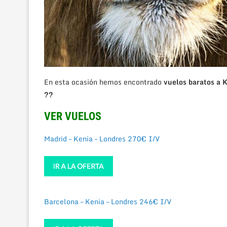
En esta ocasión hemos encontrado
vuelos baratos a 
??
VER VUELOS
Madrid – Kenia – Londres 270€ I/V
Barcelona – Kenia – Londres 246€ I/V