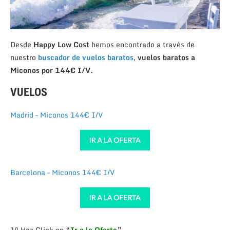
Desde
Happy Low Cost
hemos encontrado a través de
nuestro
buscador de vuelos baratos
,
vuelos baratos a
Miconos por 144€ I/V.
VUELOS
Madrid – Miconos 144€ I/V
Barcelona – Miconos 144€ I/V
1º Haz Click en
“
Ir a la Oferta
”