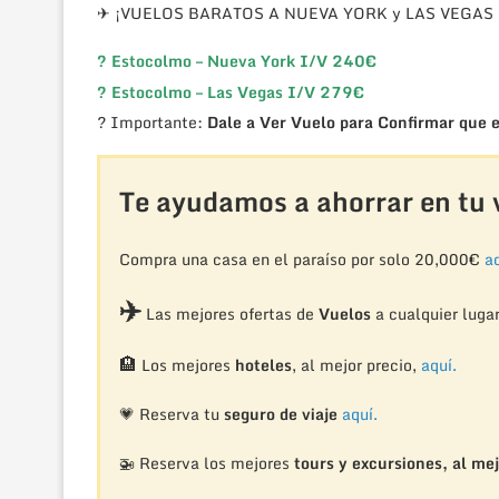
✈ ¡VUELOS BARATOS A NUEVA YORK y LAS VEGAS
?
Estocolmo – Nueva York I/V 240€
?
Estocolmo – Las Vegas I/V 279€
? Importante:
Dale a Ver Vuelo para Confirmar que e
Te ayudamos a ahorrar en tu v
Compra una casa en el paraíso por solo 20,000€
aq
✈️
Las mejores ofertas de
Vuelos
a cualquier luga
🏨
Los mejores
hoteles
, al mejor precio,
aquí.
💗 Reserva tu
seguro de viaje
aquí.
🚁
Reserva los mejores
tours y excursiones, al mej