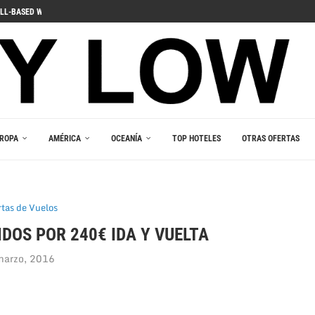
LL-BASED WINS
ДЛЯ ПОГРУЖЕНИЯ В ИГРОВОЙ...
 PELIIN
NOPELEIHIN
ИНО В ВАШЕМ...
RLEŞTIRICI GÜCÜ
AKALA
 В ВАШЕМ КАРМАНЕ
E DU JEU RESPONSABLE
ROPA
AMÉRICA
OCEANÍA
TOP HOTELES
OTRAS OFERTAS
rtas de Vuelos
DOS POR 240€ IDA Y VUELTA
marzo, 2016