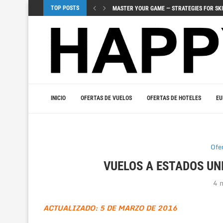
TOP POSTS
MASTER YOUR GAME — STRATEGIES FOR SKI
ЗНАЧЕНИЕ ВИЗУАЛОВ И ЗВУЧАНИЯ 
UUDET PELIJULKAISUT TUOVAT JÄNNITYSTÄ
URHEILUVEDONLYÖNNIN YHDISTÄMINEN KASI
МОБИЛЬНЫЕ ИГРЫ – ДОСТУП К КАЗ
TOPLULUK OYUNLARI SOSYAL OYUNLARIN BI
VIDOBET ILE VIP OLMANIN FIRSATLARINI Y
МОБИЛЬНЫЙ ГЕМБЛИНГ ‒ МИР ИГР
JOUER INTELLIGEMMENT – LA PSYCHOLOGI
INICIO
OFERTAS DE VUELOS
OFERTAS DE HOTELES
EU
Ofe
VUELOS A ESTADOS UNI
4 
ACTUALIZADO: 5 DE MARZO DE 2016