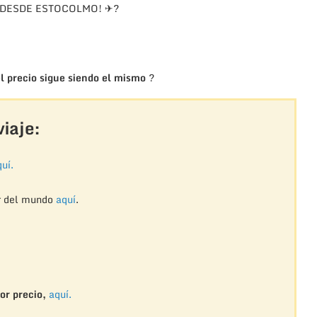
 DESDE ESTOCOLMO! ✈?
l precio sigue siendo el mismo
?
iaje:
uí.
r del mundo
aquí
.
or precio,
aquí.