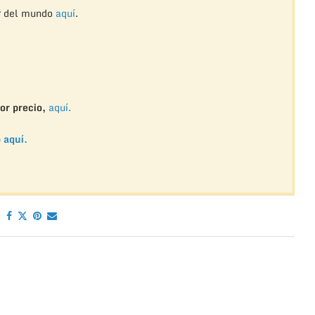
r del mundo
aquí
.
or precio,
aquí.
o
aquí.