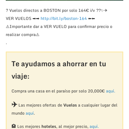
?
Vuelos directos a BOSTON por solo 164€ i/v
??
✨
✈
VER VUELOS
➡
➡
http://bit.ly/boston-164
⬅
⬅
⚠️
Importante dar a VER VUELO para confirmar precio o
realizar compra
⚠️
.
Te ayudamos a ahorrar en tu
viaje:
Compra una casa en el paraíso por solo 20,000€
aquí.
✈️
Las mejores ofertas de
Vuelos
a cualquier lugar del
mundo
aquí
.
🏨
Los mejores
hoteles
, al mejor precio,
aquí.