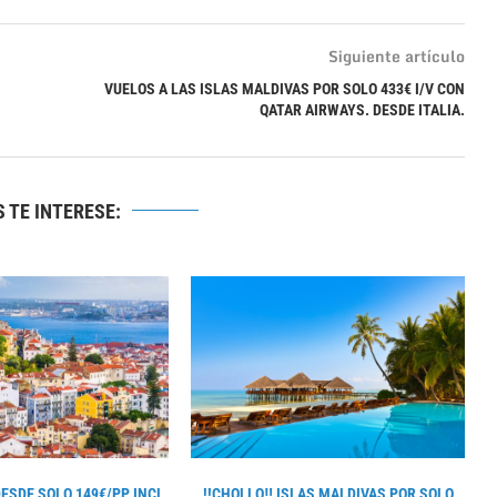
Siguiente artículo
VUELOS A LAS ISLAS MALDIVAS POR SOLO 433€ I/V CON
QATAR AIRWAYS. DESDE ITALIA.
 TE INTERESE:
DESDE SOLO 149€/PP INCL.
!!CHOLLO‼ ISLAS MALDIVAS POR SOLO