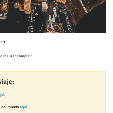
✨
✈
o realizar compra
⚠️
iaje:
uí.
r del mundo
aquí
.