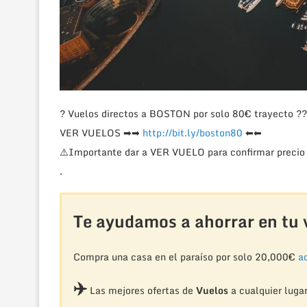
?
Vuelos directos a BOSTON por solo 80€ trayecto
??
VER VUELOS
➡
➡
http://bit.ly/boston80
⬅
⬅
⚠️
Importante dar a VER VUELO para confirmar precio 
.
Te ayudamos a ahorrar en tu v
Compra una casa en el paraíso por solo 20,000€
aq
✈️
Las mejores ofertas de
Vuelos
a cualquier luga