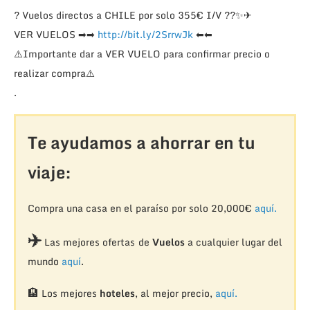
?
Vuelos directos a CHILE por solo 355€ I/V
??
✨
✈
VER VUELOS
➡
➡
http://bit.ly/2SrrwJk
⬅
⬅
⚠️
Importante dar a VER VUELO para confirmar precio o
realizar compra
⚠️
.
Te ayudamos a ahorrar en tu
viaje:
Compra una casa en el paraíso por solo 20,000€
aquí.
✈️
Las mejores ofertas de
Vuelos
a cualquier lugar del
mundo
aquí
.
🏨
Los mejores
hoteles
, al mejor precio,
aquí.