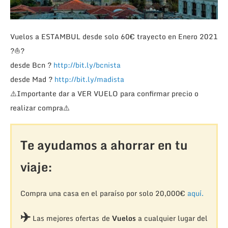
Vuelos a ESTAMBUL desde solo 60€ trayecto en Enero 2021
?
⛵
?
desde Bcn
?
http://bit.ly/bcnista
desde Mad
?
http://bit.ly/madista
⚠️
Importante dar a VER VUELO para confirmar precio o
realizar compra
⚠️
Te ayudamos a ahorrar en tu
viaje:
Compra una casa en el paraíso por solo 20,000€
aquí.
✈️
Las mejores ofertas de
Vuelos
a cualquier lugar del