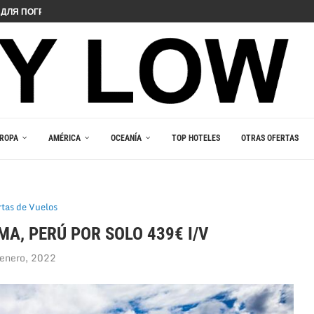
ДЛЯ ПОГРУЖЕНИЯ В ИГРОВОЙ...
 PELIIN
NOPELEIHIN
ИНО В ВАШЕМ...
RLEŞTIRICI GÜCÜ
AKALA
 В ВАШЕМ КАРМАНЕ
E DU JEU RESPONSABLE
ROPA
AMÉRICA
OCEANÍA
TOP HOTELES
OTRAS OFERTAS
rtas de Vuelos
MA, PERÚ POR SOLO 439€ I/V
enero, 2022