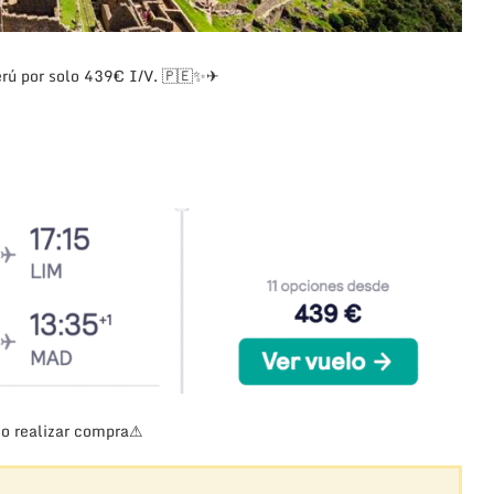
erú por solo 439€ I/V. 🇵🇪✨✈
 o realizar compra⚠