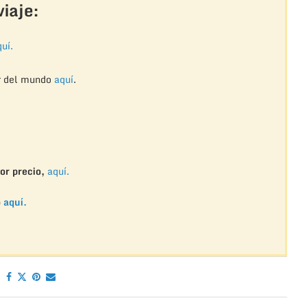
iaje:
uí.
r del mundo
aquí
.
or precio,
aquí.
o
aquí.