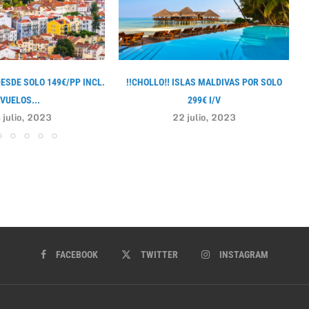
DESDE SOLO 149€/PP INCL.
!!CHOLLO‼ ISLAS MALDIVAS POR SOLO
VUELOS...
299€ I/V
 julio, 2023
22 julio, 2023
FACEBOOK
TWITTER
INSTAGRAM