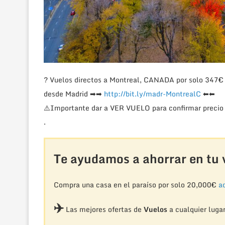
?
Vuelos directos a Montreal, CANADA por solo 347€
desde Madrid
➡
➡
http://bit.ly/madr-MontrealC
⬅
⬅
⚠️
Importante dar a VER VUELO para confirmar precio 
.
Te ayudamos a ahorrar en tu v
Compra una casa en el paraíso por solo 20,000€
aq
✈️
Las mejores ofertas de
Vuelos
a cualquier luga