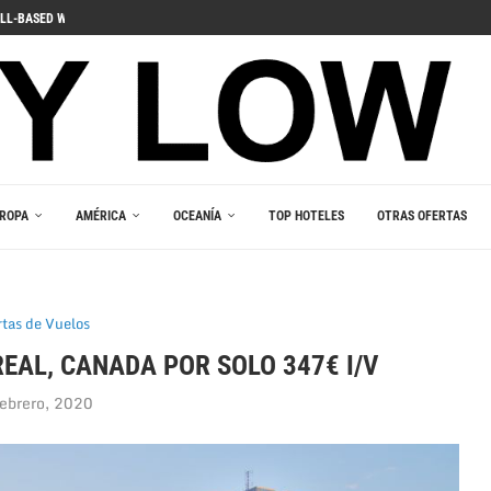
ДЛЯ ПОГРУЖЕНИЯ В ИГРОВОЙ...
 PELIIN
NOPELEIHIN
ИНО В ВАШЕМ...
RLEŞTIRICI GÜCÜ
AKALA
 В ВАШЕМ КАРМАНЕ
E DU JEU RESPONSABLE
ROPA
AMÉRICA
OCEANÍA
TOP HOTELES
OTRAS OFERTAS
rtas de Vuelos
EAL, CANADA POR SOLO 347€ I/V
febrero, 2020