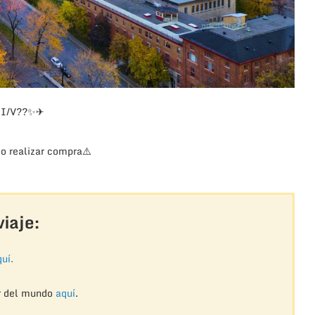
 I/V
??
✨
✈
o realizar compra
⚠️
iaje:
uí.
r del mundo
aquí
.