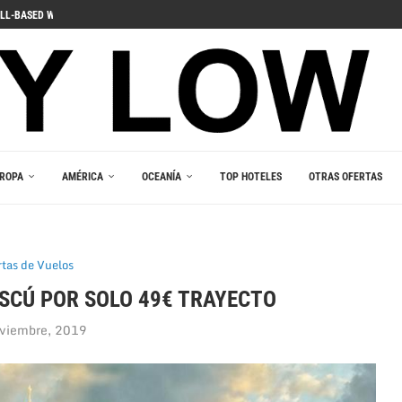
ДЛЯ ПОГРУЖЕНИЯ В ИГРОВОЙ...
 PELIIN
NOPELEIHIN
ИНО В ВАШЕМ...
RLEŞTIRICI GÜCÜ
AKALA
 В ВАШЕМ КАРМАНЕ
E DU JEU RESPONSABLE
ROPA
AMÉRICA
OCEANÍA
TOP HOTELES
OTRAS OFERTAS
rtas de Vuelos
SCÚ POR SOLO 49€ TRAYECTO
viembre, 2019