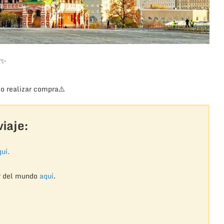
?
✨
o realizar compra
⚠️
iaje:
uí.
r del mundo
aquí
.