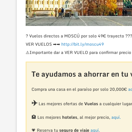
?
Vuelos directos a MOSCÚ por solo 49€ trayecto
??
VER VUELOS
➡
➡
http://bit.ly/moscu49
⚠️
Importante dar a VER VUELO para confirmar precio 
Te ayudamos a ahorrar en tu v
Compra una casa en el paraíso por solo 20,000€
aq
✈️
Las mejores ofertas de
Vuelos
a cualquier luga
🏨
Los mejores
hoteles
, al mejor precio,
aquí.
💗 Reserva tu
seguro de viaje
aquí.