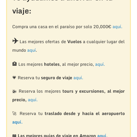
viaje:
Compra una casa en el paraíso por solo 20,000€
aquí.
✈️
Las mejores ofertas de
Vuelos
a cualquier lugar del
mundo
aquí
.
🏨
Los mejores
hoteles
, al mejor precio,
aquí.
💗 Reserva tu
seguro de viaje
aquí.
🚁
Reserva los mejores
tours y excursiones, al mejor
precio,
aquí.
🚀 Reserva tu
traslado desde y hacia el aeropuerto
aquí.
📖 Las mejores guías de viaje en Amazon
aquí.