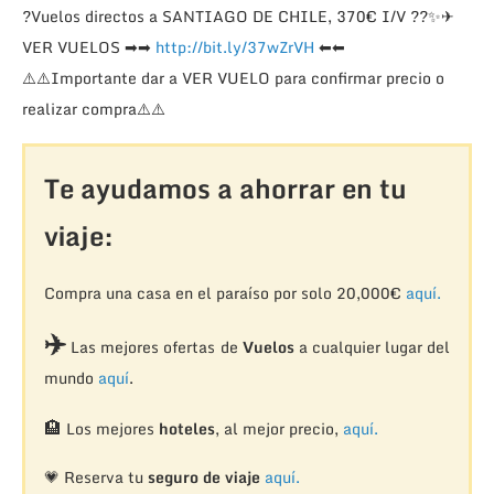
?
Vuelos directos a SANTIAGO DE CHILE, 370€ I/V
??
✨
✈
VER VUELOS
➡
➡
http://bit.ly/37wZrVH
⬅
⬅
⚠️
⚠️
Importante dar a VER VUELO para confirmar precio o
realizar compra
⚠️
⚠️
Te ayudamos a ahorrar en tu
viaje:
Compra una casa en el paraíso por solo 20,000€
aquí.
✈️
Las mejores ofertas de
Vuelos
a cualquier lugar del
mundo
aquí
.
🏨
Los mejores
hoteles
, al mejor precio,
aquí.
💗 Reserva tu
seguro de viaje
aquí.