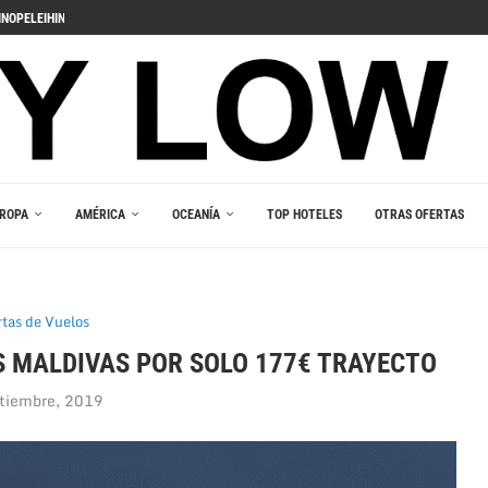
NOPELEIHIN
ИНО В ВАШЕМ...
RLEŞTIRICI GÜCÜ
AKALA
 В ВАШЕМ КАРМАНЕ
E DU JEU RESPONSABLE
ROPA
AMÉRICA
OCEANÍA
TOP HOTELES
OTRAS OFERTAS
rtas de Vuelos
S MALDIVAS POR SOLO 177€ TRAYECTO
tiembre, 2019