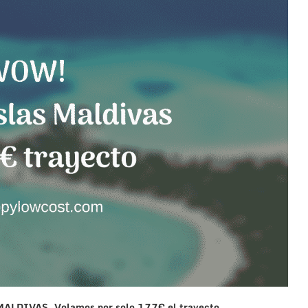
 MALDIVAS. Volamos por solo 177€ el trayecto.