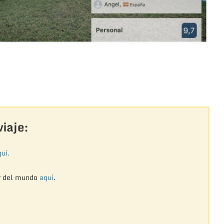
iaje:
uí.
r del mundo
aquí
.