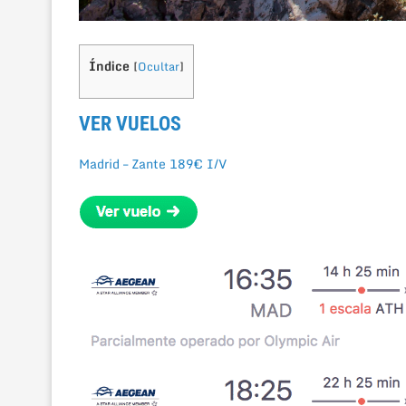
Índice
[
Ocultar
]
VER VUELOS
Madrid – Zante 189€ I/V