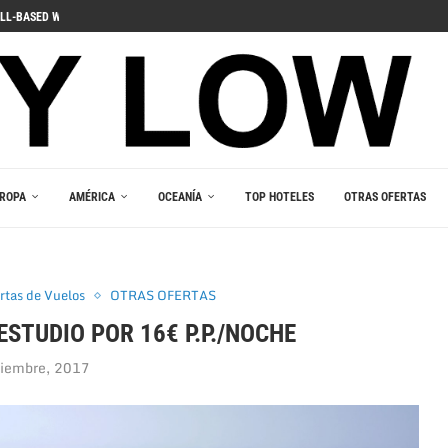
ДЛЯ ПОГРУЖЕНИЯ В ИГРОВОЙ...
 PELIIN
NOPELEIHIN
ИНО В ВАШЕМ...
RLEŞTIRICI GÜCÜ
AKALA
 В ВАШЕМ КАРМАНЕ
E DU JEU RESPONSABLE
ROPA
AMÉRICA
OCEANÍA
TOP HOTELES
OTRAS OFERTAS
rtas de Vuelos
OTRAS OFERTAS
 ESTUDIO POR 16€ P.P./NOCHE
ciembre, 2017