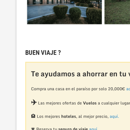
BUEN VIAJE ?
Te ayudamos a ahorrar en tu v
Compra una casa en el paraíso por solo 20,000€
aq
✈️
Las mejores ofertas de
Vuelos
a cualquier luga
🏨
Los mejores
hoteles
, al mejor precio,
aquí.
💗 Reserva tu
seguro de viaje
aquí.