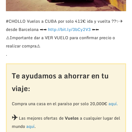
#CHOLLO
Vuelos a CUBA por solo 412€ ida y vuelta
??
✨
✈
desde Barcelona
➡
➡
http://bit.ly/3bCy2V3
⬅
⬅
⚠️
Importante dar a VER VUELO para confirmar precio o
realizar compra
⚠️
.
Te ayudamos a ahorrar en tu
viaje:
Compra una casa en el paraíso por solo 20,000€
aquí.
✈️
Las mejores ofertas de
Vuelos
a cualquier lugar del
mundo
aquí
.