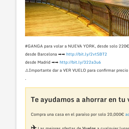
#GANGA
para volar a NUEVA YORK, desde solo 220€ 
desde Barcelona
➡
➡
http://bit.ly/2vtSBT2
desde Madrid
➡
➡
http://bit.ly/322a3u6
⚠️
Importante dar a VER VUELO para confirmar precio 
.
Te ayudamos a ahorrar en tu v
Compra una casa en el paraíso por solo 20,000€
aq
✈️
Las mejores ofertas de
Vuelos
a cualquier luga