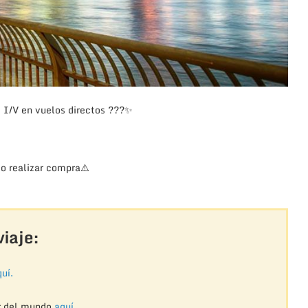
I/V en vuelos directos
??
?
✨
o realizar compra
⚠️
iaje:
uí.
r del mundo
aquí
.