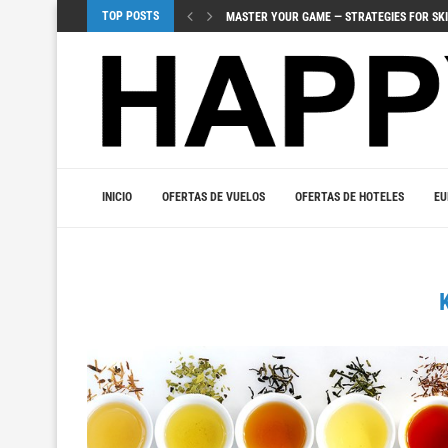
TOP POSTS
MASTER YOUR GAME — STRATEGIES FOR SKI
ЗНАЧЕНИЕ ВИЗУАЛОВ И ЗВУЧАНИЯ 
UUDET PELIJULKAISUT TUOVAT JÄNNITYSTÄ
URHEILUVEDONLYÖNNIN YHDISTÄMINEN KASI
МОБИЛЬНЫЕ ИГРЫ – ДОСТУП К КАЗ
TOPLULUK OYUNLARI SOSYAL OYUNLARIN BI
VIDOBET ILE VIP OLMANIN FIRSATLARINI Y
МОБИЛЬНЫЙ ГЕМБЛИНГ ‒ МИР ИГР
JOUER INTELLIGEMMENT – LA PSYCHOLOGI
INICIO
OFERTAS DE VUELOS
OFERTAS DE HOTELES
EU