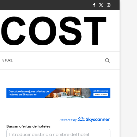
STORE