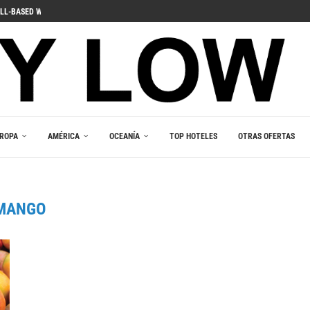
LL-BASED WINS
ДЛЯ ПОГРУЖЕНИЯ В ИГРОВОЙ...
 PELIIN
NOPELEIHIN
ИНО В ВАШЕМ...
RLEŞTIRICI GÜCÜ
AKALA
 В ВАШЕМ КАРМАНЕ
E DU JEU RESPONSABLE
ROPA
AMÉRICA
OCEANÍA
TOP HOTELES
OTRAS OFERTAS
MANGO