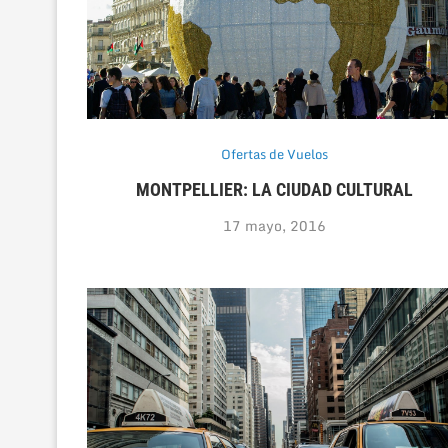
Ofertas de Vuelos
MONTPELLIER: LA CIUDAD CULTURAL
17 mayo, 2016