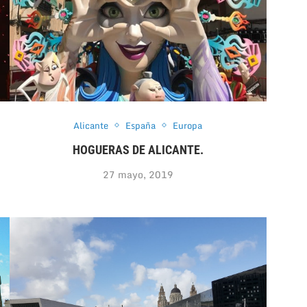
Alicante
España
Europa
HOGUERAS DE ALICANTE.
27 mayo, 2019