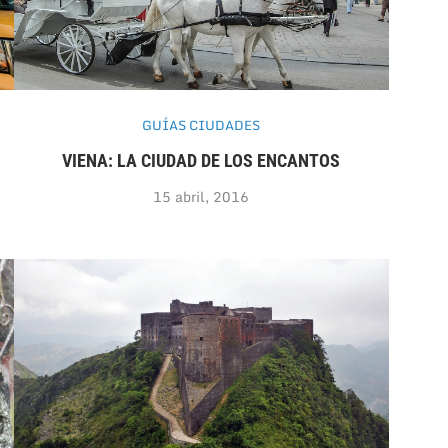
GUÍAS CIUDADES
VIENA: LA CIUDAD DE LOS ENCANTOS
15 abril, 2016