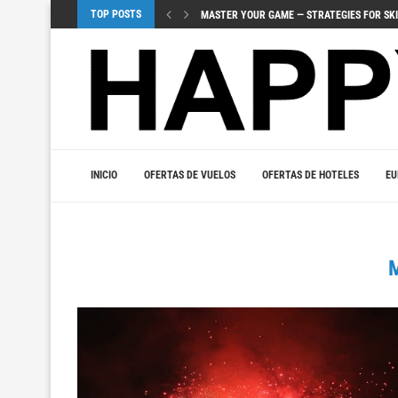
TOP POSTS
MASTER YOUR GAME — STRATEGIES FOR SKI
ЗНАЧЕНИЕ ВИЗУАЛОВ И ЗВУЧАНИЯ 
UUDET PELIJULKAISUT TUOVAT JÄNNITYSTÄ
URHEILUVEDONLYÖNNIN YHDISTÄMINEN KASI
МОБИЛЬНЫЕ ИГРЫ – ДОСТУП К КАЗ
TOPLULUK OYUNLARI SOSYAL OYUNLARIN BI
VIDOBET ILE VIP OLMANIN FIRSATLARINI Y
МОБИЛЬНЫЙ ГЕМБЛИНГ ‒ МИР ИГР
JOUER INTELLIGEMMENT – LA PSYCHOLOGI
INICIO
OFERTAS DE VUELOS
OFERTAS DE HOTELES
EU