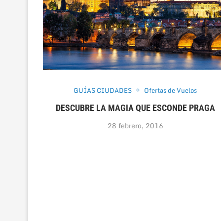
GUÍAS CIUDADES
Ofertas de Vuelos
DESCUBRE LA MAGIA QUE ESCONDE PRAGA
28 febrero, 2016