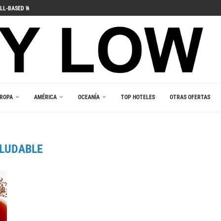
LL-BASED WINS
ДЛЯ ПОГРУЖЕНИЯ В ИГРОВОЙ...
 PELIIN
NOPELEIHIN
ИНО В ВАШЕМ...
RLEŞTIRICI GÜCÜ
AKALA
 В ВАШЕМ КАРМАНЕ
E DU JEU RESPONSABLE
ROPA
AMÉRICA
OCEANÍA
TOP HOTELES
OTRAS OFERTAS
LUDABLE