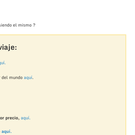
 siendo el mismo ?
iaje:
uí.
r del mundo
aquí
.
or precio,
aquí.
o
aquí.