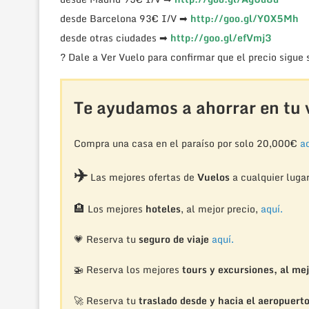
desde Barcelona 93€ I/V ➡
http://goo.gl/Y0X5Mh
desde otras ciudades ➡
http://goo.gl/efVmj3
? Dale a Ver Vuelo para confirmar que el precio sigue
Te ayudamos a ahorrar en tu v
Compra una casa en el paraíso por solo 20,000€
aq
✈️
Las mejores ofertas de
Vuelos
a cualquier luga
🏨
Los mejores
hoteles
, al mejor precio,
aquí.
💗 Reserva tu
seguro de viaje
aquí.
🚁
Reserva los mejores
tours y excursiones, al mej
🚀 Reserva tu
traslado desde y hacia el aeropuert