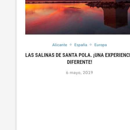
Alicante
España
Europa
LAS SALINAS DE SANTA POLA. ¡UNA EXPERIENC
DIFERENTE!
6 mayo, 2019