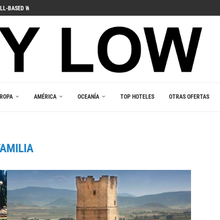
LL-BASED WINS
ДЛЯ ПОГРУЖЕНИЯ В ИГРОВОЙ...
 PELIIN
NOPELEIHIN
ИНО В ВАШЕМ...
RLEŞTIRICI GÜCÜ
AKALA
 В ВАШЕМ КАРМАНЕ
E DU JEU RESPONSABLE
ROPA
AMÉRICA
OCEANÍA
TOP HOTELES
OTRAS OFERTAS
FAMILIA