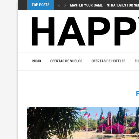
TOP POSTS
MASTER YOUR GAME — STRATEGIES FOR SKI
ЗНАЧЕНИЕ ВИЗУАЛОВ И ЗВУЧАНИЯ 
UUDET PELIJULKAISUT TUOVAT JÄNNITYSTÄ
URHEILUVEDONLYÖNNIN YHDISTÄMINEN KASI
МОБИЛЬНЫЕ ИГРЫ – ДОСТУП К КАЗ
TOPLULUK OYUNLARI SOSYAL OYUNLARIN BI
VIDOBET ILE VIP OLMANIN FIRSATLARINI Y
МОБИЛЬНЫЙ ГЕМБЛИНГ ‒ МИР ИГР
JOUER INTELLIGEMMENT – LA PSYCHOLOGI
INICIO
OFERTAS DE VUELOS
OFERTAS DE HOTELES
EU