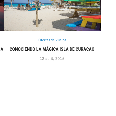
Ofertas de Vuelos
IA
CONOCIENDO LA MÁGICA ISLA DE CURACAO
12 abril, 2016