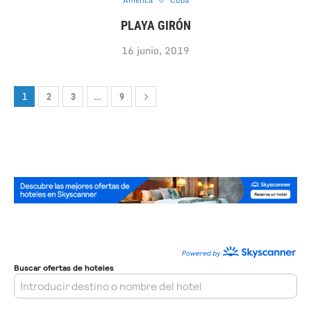
América
Cuba
PLAYA GIRÓN
16 junio, 2019
1
…
2
3
9